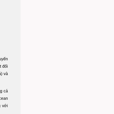
uyến
t đối
á) và
ng cá
cean
g với