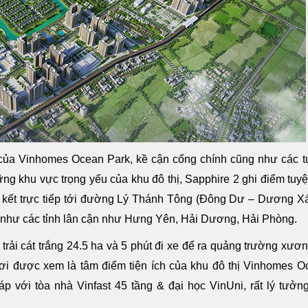
 của Vinhomes Ocean Park, kề cận cổng chính cũng như các t
 khu vực trọng yếu của khu đô thị, Sapphire 2 ghi điểm tuyệ
iên kết trực tiếp tới đường Lý Thánh Tông (Đông Dư – Dương X
g như các tỉnh lân cận như Hưng Yên, Hải Dương, Hải Phòng.
 trải cát trắng 24.5 ha và 5 phút đi xe để ra quảng trường xươ
ơi được xem là tâm điểm tiện ích của khu đô thị Vinhomes O
p với tòa nhà Vinfast 45 tầng & đại học VinUni, rất lý tưởn