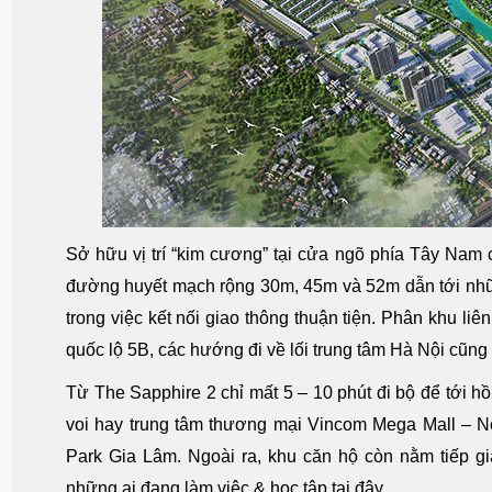
Sở hữu vị trí “kim cương” tại cửa ngõ phía Tây Nam
đường huyết mạch rộng 30m, 45m và 52m dẫn tới những
trong việc kết nối giao thông thuận tiện. Phân khu l
quốc lộ 5B, các hướng đi về lối trung tâm Hà Nội cũn
Từ The Sapphire 2 chỉ mất 5 – 10 phút đi bộ để tới hồ
voi hay trung tâm thương mại Vincom Mega Mall – N
Park Gia Lâm. Ngoài ra, khu căn hộ còn nằm tiếp giá
những ai đang làm việc & học tập tại đây.