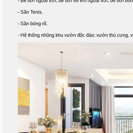
- Bể bơi ngoài trời, bể bơi trẻ em ngoài trời, bể bơi bố
- Sân Tenis.
- Sân bóng rổ.
- Hệ thống nhũng khu vườn độc đáo: vườn thú cưng, 