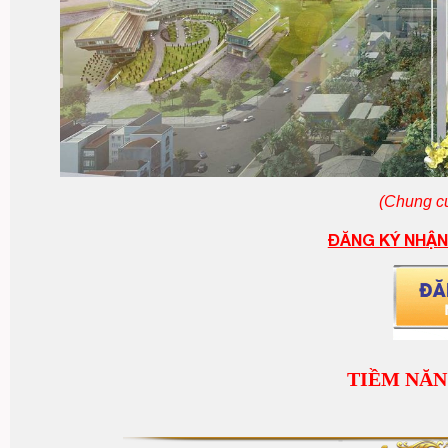
(Chung cư
ĐĂNG KÝ NHẬN
TIỀM NĂN