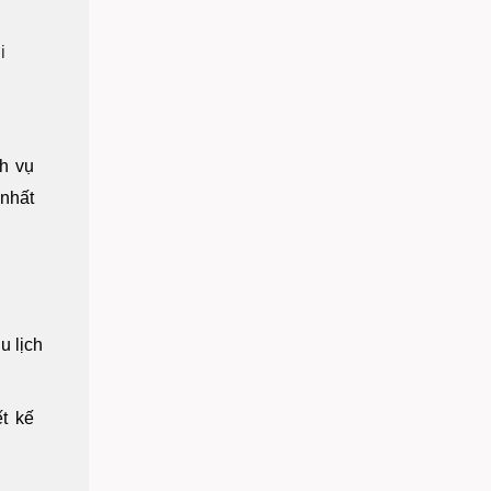
i
ch vụ
 nhất
u lịch
t kế