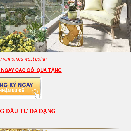
 vinhomes west point)
 NGAY CÁC GÓI QUÀ TẶNG
G ĐẦU TƯ ĐA DẠNG