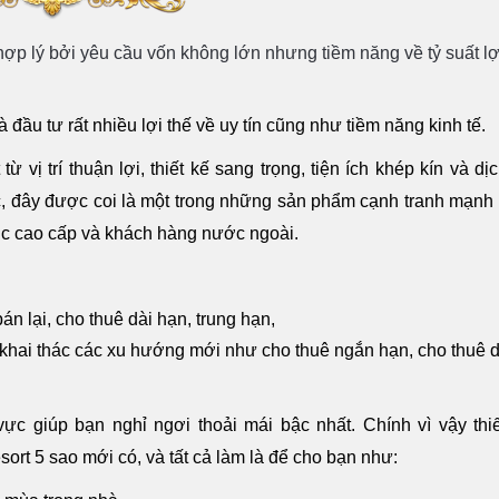
ợp lý bởi yêu cầu vốn không lớn nhưng tiềm năng về tỷ suất lợ
u tư rất nhiều lợi thế về uy tín cũng như tiềm năng kinh tế.
 vị trí thuận lợi, thiết kế sang trọng, tiện ích khép kín và dị
, đây được coi là một trong những sản phẩm cạnh tranh mạnh
húc cao cấp và khách hàng nước ngoài.
n lại, cho thuê dài hạn, trung hạn,
hai thác các xu hướng mới như cho thuê ngắn hạn, cho thuê d
c giúp bạn nghỉ ngơi thoải mái bậc nhất. Chính vì vậy thiế
sort 5 sao mới có, và tất cả làm là để cho bạn như: