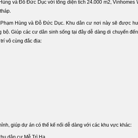
ạm Hùng và Đỗ Đức Dục với tổng diện tích 24.000 m2, Vinhomes
tháp.
g Phạm Hùng và Đỗ Đức Dục. Khu dân cư nơi này sẽ được h
g bộ. Giúp các cư dân sinh sống tại đây dễ dàng di chuyển đế
trí vô cùng đắc địa:
hỉnh, giúp dự án có thể kế nối dễ dàng với các khu vực khác:
khu dân cư Mễ Trì Hạ.