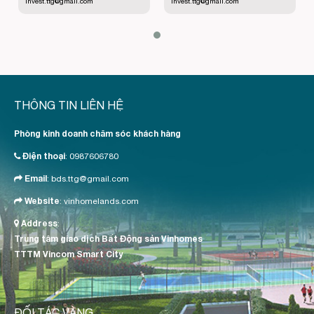
invest.ttg@gmail.com
invest.ttg@gmail.com
THÔNG TIN LIÊN HỆ
Phòng kinh doanh chăm sóc khách hàng
Điện thoại
:
0987606780
Email
:
bds.ttg@gmail.com
Website
:
vinhomelands.com
Address
:
Trung tâm giao dịch Bất Động sản Vinhomes
TTTM Vincom Smart City
ĐỐI TÁC VÀNG