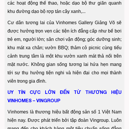
các hoạt động thể thao, hoặc dạo bộ thư giãn quanh
khu đường dạo bộ rợp tán cây xanh,...
Cư dân tương lai của Vinhomes Gallery Giảng Võ sẽ
được hưởng trọn vẹn các tiện ích đẳng cấp như bể bơi
trẻ em, người lớn; sân chơi vận động; góc dưỡng sinh;
khu mát xa chân; vườn BBQ; thảm cỏ picnic cùng tiểu
cảnh trung tâm là một khu vườn xanh mát thả nổi trên
mặt nước. Không gian sống tương lai hứa hẹn mang
tới sự thụ hưởng tiện nghi và hiện đại cho mọi thành
viên trong gia đình.
UY TÍN CỰC LỚN ĐẾN TỪ THƯƠNG HIỆU
VINHOMES – VINGROUP
Vinhomes là thương hiệu bất động sản số 1 Việt Nam
hiện nay. Được phát triển bởi tập đoàn Vingroup. Luôn
mang đến cho khách hàng một tiêu chuẩn sống đẳng