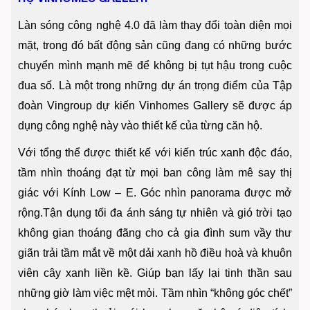
Làn sóng công nghệ 4.0 đã làm thay đổi toàn diện mọi
mặt, trong đó bất động sản cũng đang có những bước
chuyển mình mạnh mẽ để không bị tụt hậu trong cuộc
đua số. Là một trong những dự án trọng điểm của Tập
đoàn Vingroup dự kiến Vinhomes Gallery sẽ được áp
dụng công nghệ này vào thiết kế của từng căn hộ.
Với tổng thể được thiết kế với kiến trúc xanh độc đáo,
tầm nhìn thoáng đạt từ mọi ban công làm mê say thị
giác với Kính Low – E. Góc nhìn panorama được mở
rộng.Tận dụng tối đa ánh sáng tự nhiên và gió trời tạo
không gian thoáng đãng cho cả gia đình sum vầy thư
giãn trải tầm mắt về một dải xanh hồ điều hoà và khuôn
viên cây xanh liền kề. Giúp bạn lấy lại tinh thần sau
những giờ làm việc mệt mỏi. Tầm nhìn “không góc chết”