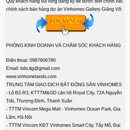
Quý khách hàng vui lòng đăng ký để được biết chính xác
chính sách bán hàng dự án Vinhomes Gallery Giảng Võ:
PHÒNG KINH DOANH VÀ CHĂM SÓC KHÁCH HÀNG
Điện thoại: 0987606780
Email: bds.ttg@gmail.com
www.vinhomelands.com
TRUNG TÂM GIAO DỊCH BẤT ĐỘNG SẢN VINHOMES
- Lô B2-R3, KTTTM&GD căn hộ Royal City, 72A Nguyễn
Trãi, Thượng Đình, Thanh Xuân
- TTTM Vincom Mega Mall - Vinhomes Ocean Park, Gia
Lâm, Hà Nội
- TTTM Vincom KĐT Vinhomes Smart City, Tây Mỗ, Đại